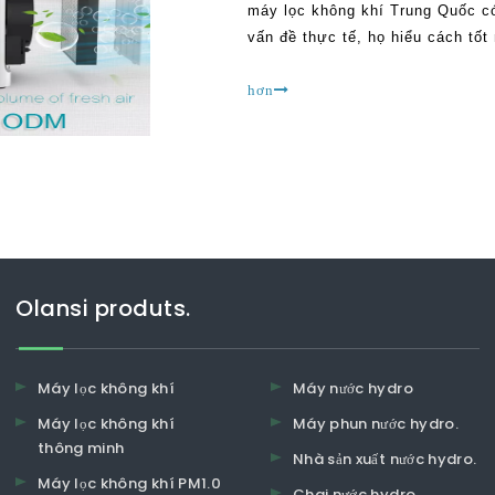
máy lọc không khí Trung Quốc có
vấn đề thực tế, họ hiểu cách tốt 
rối. Tuy nhiên, chúng dường như 
là biết
hơn
Olansi produts.
Máy lọc không khí
Máy nước hydro
Máy lọc không khí
Máy phun nước hydro.
thông minh
Nhà sản xuất nước hydro.
Máy lọc không khí PM1.0
Chai nước hydro.