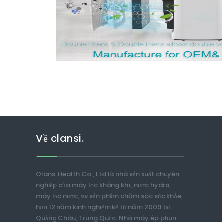
Về olansi.
Olansi Health Co., Ltd là nhà sản xuất chuyên
nghiệp của máy lọc không khí, nước hydro,
máy lọc nước, vv sản phẩm chăm sóc sức khỏe,
hơn 12 năm kinh nghiệm kể từ năm 2009 tại
Quảng Châu, Trung Quốc. Nhà máy ép phun