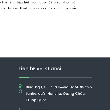
 thể làm, hầu hết mọi người đã biết. Như một
nhất từ ​​các thiết bị như vậy mà không gặp rắc
bị tụt lại phía sau trong một khu vực. Điều này
Liên hệ với Olansi.
Buidling 1, số 1 của đường Haiyi, thị trấn
Ở
Lanhe, quận Nansha, Quảng Châu,
Trung Quốc