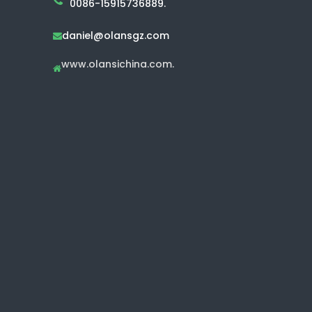
0086-15915736889.
daniel@olansgz.com

www.olansichina.com.
