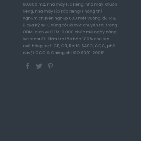
60.000 m2, nhà máy lọc riêng, nhà máy khuôn
riêng, nhà máy lắp ráp riêng! Phòng thí
nghiệm chuyên nghiệp 600 mét vuông, đội R &
D của Kỹ sư. Chúng tôi là một chuyên thị trong
ODM, dịch vụ OEM! 3.000 chiếc mỗi ngày năng
lực sản xuất! Kiểm tra lão hóa 100% cho sản
xuất hàng loạt! CE, CB, RoHS, SASO, CQC, phê
duyệt CCC & Chứng chỉ ISO 9001: 2008!