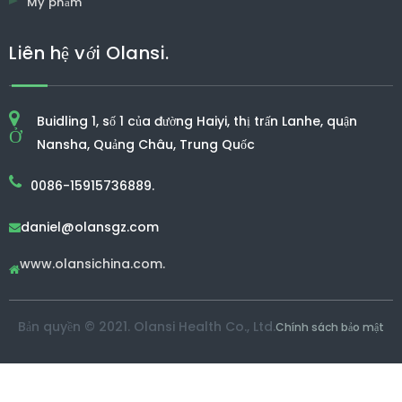
Mỹ phẩm
Liên hệ với Olansi.
Buidling 1, số 1 của đường Haiyi, thị trấn Lanhe, quận
Ở
Nansha, Quảng Châu, Trung Quốc
0086-15915736889.
daniel@olansgz.com

www.olansichina.com.

Bản quyền © 2021. Olansi Health Co., Ltd.
Chính sách bảo mật