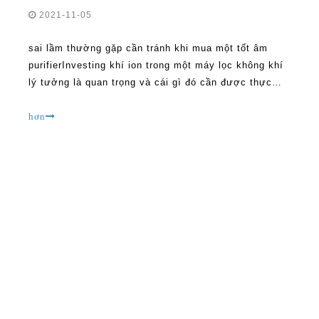
2021-11-05
sai lầm thường gặp cần tránh khi mua một tốt âm
purifierInvesting khí ion trong một máy lọc không khí
lý tưởng là quan trọng và cái gì đó cần được thực
hiện nghiêm túc. Tuy nhiên, người ta làm nhiều sai
lầm trong khi tìm kiếm các lựa chọn tốt nhất có sẵn
hơn
trên thị trường. Nhiều nhà sản xuất máy lọc không khí
làm cl