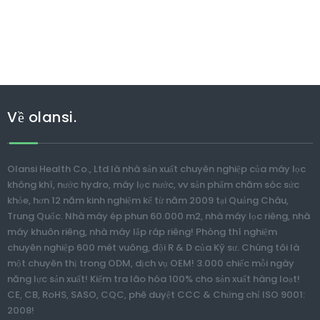
Về olansi.
Olansi Health Co., Ltd là nhà sản xuất chuyên nghiệp của máy lọc
không khí, nước hydro, máy lọc nước, vv sản phẩm chăm sóc sức
khỏe, hơn 12 năm kinh nghiệm kể từ năm 2009 tại Quảng Châu,
Trung Quốc. Nhà máy ép phun 60.000 m2, nhà máy lọc riêng, nhà
máy khuôn riêng, nhà máy lắp ráp riêng! Phòng thí nghiệm
chuyên nghiệp 600 mét vuông, đội R & D của Kỹ sư. Chúng tôi là
một chuyên thị trong ODM, dịch vụ OEM! 3.000 chiếc mỗi ngày
năng lực sản xuất! Kiểm tra lão hóa 100% cho sản xuất hàng loạt!
CE, CB, RoHS, SASO, CQC, phê duyệt CCC & Chứng chỉ ISO 9001:
2008!