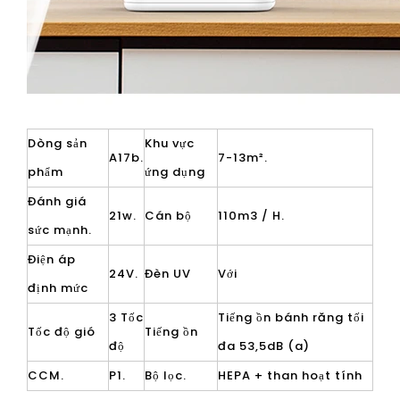
Dòng sản
Khu vực
A17b.
7-13m².
phẩm
ứng dụng
Đánh giá
21w.
Cán bộ
110m3 / H.
sức mạnh.
Điện áp
24V.
Đèn UV
Với
định mức
3 Tốc
Tiếng ồn bánh răng tối
Tốc độ gió
Tiếng ồn
độ
đa 53,5dB (a)
CCM.
P1.
Bộ lọc.
HEPA + than hoạt tính