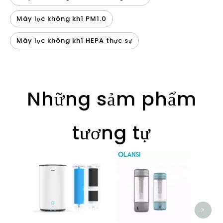
Máy lọc không khí PM1.0
Máy lọc không khí HEPA thực sự
Những sảm phẩm
tương tự
Chai
80
hydro
>