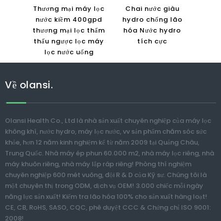
Thương mại máy lọc
Chai nước giàu
nước kiềm 400gpd
hydro chống lão
thương mại lọc thẩm
hóa Nước hydro
thấu ngược lọc máy
tích cực
lọc nước uống
Về olansi.
Olansi Health Co., Ltd là nhà sản xuất chuyên nghiệp của máy lọc
không khí, nước hydro, máy lọc nước, vv sản phẩm chăm sóc sức
khỏe, hơn 12 năm kinh nghiệm kể từ năm 2009 tại Quảng Châu,
Trung Quốc. Nhà máy ép phun 60.000 m2, nhà máy lọc riêng, nhà
máy khuôn riêng, nhà máy lắp ráp riêng! Phòng thí nghiệm
chuyên nghiệp 600 mét vuông, đội R & D của Kỹ sư. Chúng tôi là
một chuyên thị trong ODM, dịch vụ OEM! 3.000 chiếc mỗi ngày
năng lực sản xuất! Kiểm tra lão hóa 100% cho sản xuất hàng loạt!
CE, CB, RoHS, SASO, CQC, phê duyệt CCC & Chứng chỉ ISO 9001:
2008!