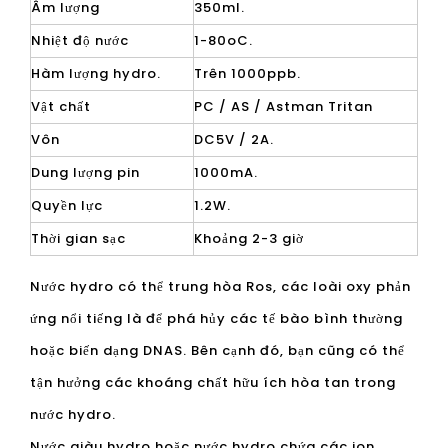
Âm lượng
350ml.
Nhiệt độ nước
1-80oC.
Hàm lượng hydro.
Trên 1000ppb.
Vật chất
PC / AS / Astman Tritan
Vôn
DC5V / 2A.
Dung lượng pin
1000mA.
Quyền lực
1.2W.
Thời gian sạc
Khoảng 2-3 giờ
Nước hydro có thể trung hòa Ros, các loài oxy phản
ứng nổi tiếng là để phá hủy các tế bào bình thường
hoặc biến dạng DNAS. Bên cạnh đó, bạn cũng có thể
tận hưởng các khoáng chất hữu ích hòa tan trong
nước hydro.
Nước giàu hydro hoặc nước hydro chứa các ion