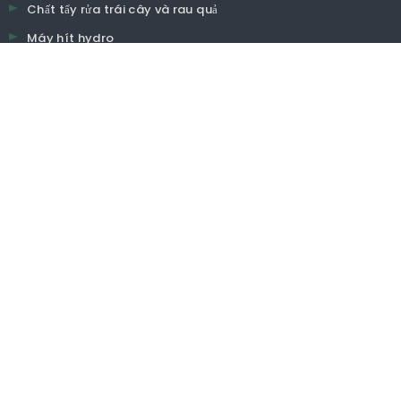
Chất tẩy rửa trái cây và rau quả
Máy hít hydro
Mỹ phẩm
Liên hệ với Olansi.
Buidling 1, số 1 của đường Haiyi, thị trấn Lanhe, quận
Ở
Nansha, Quảng Châu, Trung Quốc
0086-15915736889.
daniel@olansgz.com

www.olansichina.com.

Bản quyền © 2021. Olansi Health Co., Ltd.
Chính sách bảo mật