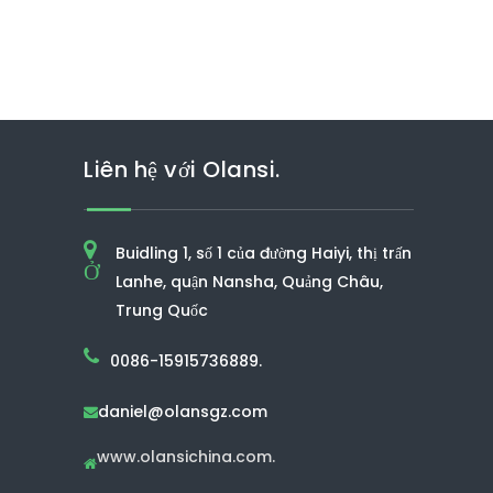
Liên hệ với Olansi.
Buidling 1, số 1 của đường Haiyi, thị trấn
Ở
Lanhe, quận Nansha, Quảng Châu,
Trung Quốc
0086-15915736889.
daniel@olansgz.com

www.olansichina.com.
