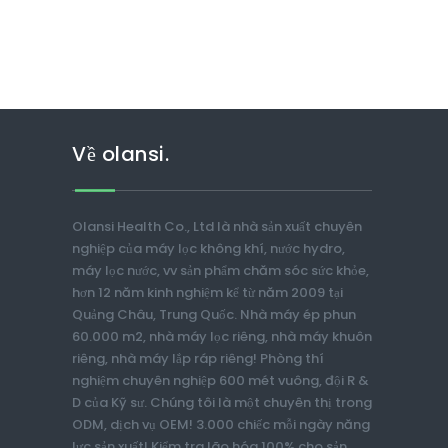
Về olansi.
Olansi Health Co., Ltd là nhà sản xuất chuyên
nghiệp của máy lọc không khí, nước hydro,
máy lọc nước, vv sản phẩm chăm sóc sức khỏe,
hơn 12 năm kinh nghiệm kể từ năm 2009 tại
Quảng Châu, Trung Quốc. Nhà máy ép phun
60.000 m2, nhà máy lọc riêng, nhà máy khuôn
riêng, nhà máy lắp ráp riêng! Phòng thí
nghiệm chuyên nghiệp 600 mét vuông, đội R &
D của Kỹ sư. Chúng tôi là một chuyên thị trong
ODM, dịch vụ OEM! 3.000 chiếc mỗi ngày năng
lực sản xuất! Kiểm tra lão hóa 100% cho sản