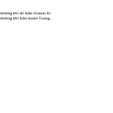
 không khí để bàn Olansi A1
 không khí bán buôn Trung
 máy tạo độ ẩm và máy làm
ông khí văn phòng với bộ lọc
4 hiệu quả cao