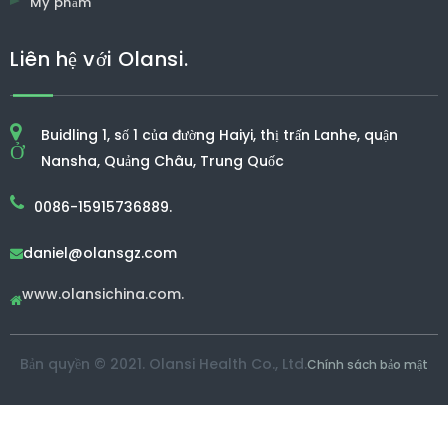
Mỹ phẩm
Liên hệ với Olansi.
Buidling 1, số 1 của đường Haiyi, thị trấn Lanhe, quận
Ở
Nansha, Quảng Châu, Trung Quốc
0086-15915736889.
daniel@olansgz.com

www.olansichina.com.

Bản quyền © 2021. Olansi Health Co., Ltd.
Chính sách bảo mật