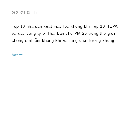
2024-05-15
Top 10 nhà sản xuất máy lọc không khí Top 10 HEPA
và các công ty ở Thái Lan cho PM 25 trong thế giới
chống ô nhiễm không khí và tăng chất lượng không
khí trong nhà, chất tẩy rửa không khí là người giám
hộ thiết yếu. Ở Thái Lan, nơi đô thị hóa và tự động
hơn
hóa thường dẫn đến các chướng ngại vật cao cấp
không khí,