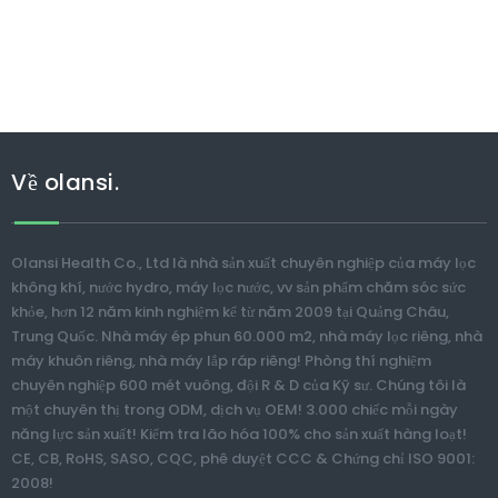
Về olansi.
Olansi Health Co., Ltd là nhà sản xuất chuyên nghiệp của máy lọc
không khí, nước hydro, máy lọc nước, vv sản phẩm chăm sóc sức
khỏe, hơn 12 năm kinh nghiệm kể từ năm 2009 tại Quảng Châu,
Trung Quốc. Nhà máy ép phun 60.000 m2, nhà máy lọc riêng, nhà
máy khuôn riêng, nhà máy lắp ráp riêng! Phòng thí nghiệm
chuyên nghiệp 600 mét vuông, đội R & D của Kỹ sư. Chúng tôi là
một chuyên thị trong ODM, dịch vụ OEM! 3.000 chiếc mỗi ngày
năng lực sản xuất! Kiểm tra lão hóa 100% cho sản xuất hàng loạt!
CE, CB, RoHS, SASO, CQC, phê duyệt CCC & Chứng chỉ ISO 9001:
2008!