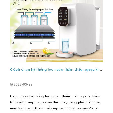
Cách chọn hệ thống lọc nước thẩm thấu ngược kiềm tốt nhất tại Philippines
2022-03-29
Cách chọn hệ thống lọc nước thẩm thấu ngược kiềm
tốt nhất trong Philippinesthe ngày càng phổ biến của
máy lọc nước thẩm thấu ngược ở Philippines đã là
một cuộc cách mạng hoàn toàn. Thật đáng để ghi chú
để chỉ ra rằng trước đây, nhiều người đá vào công
hơn
nghệ này