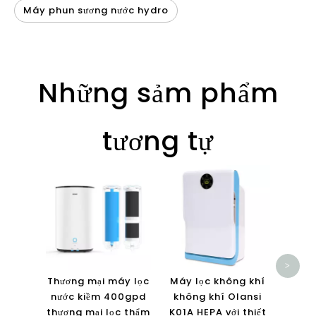
Máy phun sương nước hydro
Những sảm phẩm
tương tự
Máy 
Olans
cảm 
Màn h
p
>
Thương mại máy lọc
Máy lọc không khí
nước kiềm 400gpd
không khí Olansi
thương mại lọc thẩm
K01A HEPA với thiết