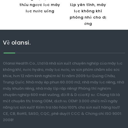
thấu ngược lọc máy
lập yên tĩnh, máy
lọc nước uống
lọc không khí
phòng nhỏ cho dị
ứng
Về olansi.
Olansi Health Co., Ltd là nhà sản xuất chuyên nghiệp của máy lọc
không khí, nước hydro, máy lọc nước, vv sản phẩm chăm sóc sức
khỏe, hơn 12 năm kinh nghiệm kể từ năm 2009 tại Quảng Châu,
Trung Quốc. Nhà máy ép phun 60.000 m2, nhà máy lọc riêng, nhà
máy khuôn riêng, nhà máy lắp ráp riêng! Phòng thí nghiệm
chuyên nghiệp 600 mét vuông, đội R & D của Kỹ sư. Chúng tôi là
một chuyên thị trong ODM, dịch vụ OEM! 3.000 chiếc mỗi ngày
năng lực sản xuất! Kiểm tra lão hóa 100% cho sản xuất hàng loạt!
CE, CB, RoHS, SASO, CQC, phê duyệt CCC & Chứng chỉ ISO 9001:
2008!