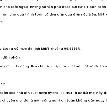
n cho loài người, nhưng nó vẫn phải được sản xuất. Hoàn toà
làm cho quá trình toàn bộ đơn giản qua điện nêu trên. Một k
ớc.
 tạo ra có mức độ tinh khiết khoảng 99,9995%.
n điện phân
này được tự động. Bạn chỉ cần nhấp vào một vài nút và đó là 
àn?
toàn của nhà sản xuất nước hydro. Sự thật là sự đổi mới này đ
ác chuyên gia, đó là một công nghệ an toàn không gây nguy 