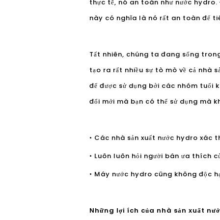
thực tế, nó an toàn như nước hydro. 
này có nghĩa là nó rất an toàn để t
Tất nhiên, chúng ta đang sống trong
tạo ra rất nhiều sự tò mò về cả nhà 
để được sử dụng bởi các nhóm tuổi 
đổi mới mà bạn có thể sử dụng mà kh
• Các nhà sản xuất nước hydro xác 
• Luôn luôn hỏi người bán ưa thích
• Máy nước hydro cũng không độc h
Những lợi ích của nhà sản xuất nướ