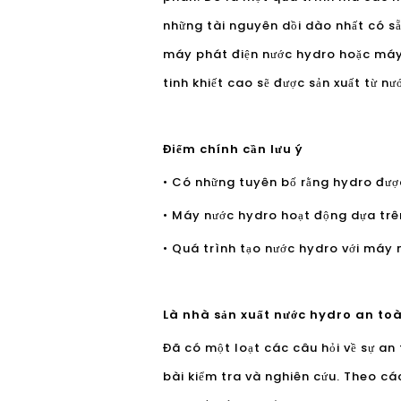
những tài nguyên dồi dào nhất có sẵ
máy phát điện nước hydro hoặc máy 
tinh khiết cao sẽ được sản xuất từ ​​nư
Điểm chính cần lưu ý
• Có những tuyên bố rằng hydro được
• Máy nước hydro hoạt động dựa trê
• Quá trình tạo nước hydro với máy 
Là nhà sản xuất nước hydro an to
Đã có một loạt các câu hỏi về sự an 
bài kiểm tra và nghiên cứu. Theo c