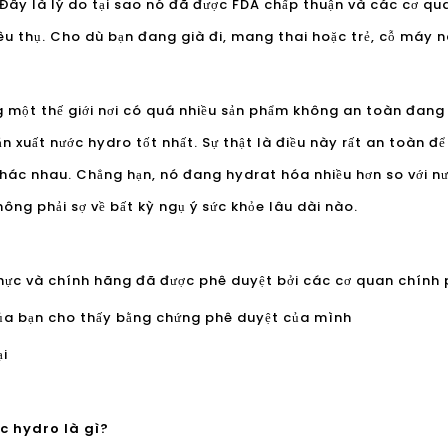
Đây là lý do tại sao nó đã được FDA chấp thuận và các cơ quan
iêu thụ. Cho dù bạn đang già đi, mang thai hoặc trẻ, cỗ máy 
 một thế giới nơi có quá nhiều sản phẩm không an toàn đang 
sản xuất nước hydro tốt nhất. Sự thật là điều này rất an toàn 
khác nhau. Chẳng hạn, nó đang hydrat hóa nhiều hơn so với n
ông phải sợ về bất kỳ ngụ ý sức khỏe lâu dài nào.
thực và chính hãng đã được phê duyệt bởi các cơ quan chính 
 của bạn cho thấy bằng chứng phê duyệt của mình
ại
c hydro là gì?