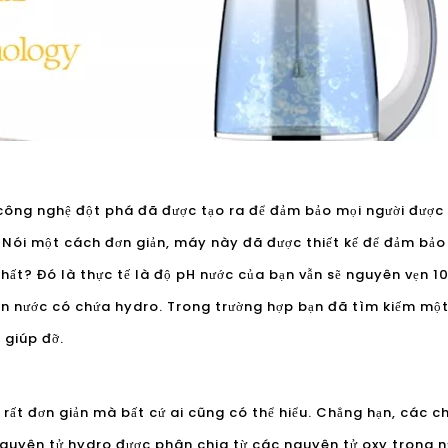
công nghệ đột phá đã được tạo ra để đảm bảo mọi người được 
 Nói một cách đơn giản, máy này đã được thiết kế để đảm bả
nhất? Đó là thực tế là độ pH nước của bạn vẫn sẽ nguyên vẹn
ạn nước có chứa hydro. Trong trường hợp bạn đã tìm kiếm một
 giúp đỡ.
rất đơn giản mà bất cứ ai cũng có thể hiểu. Chẳng hạn, các 
guyên tử hydro được phân chia từ các nguyên tử oxy trong n