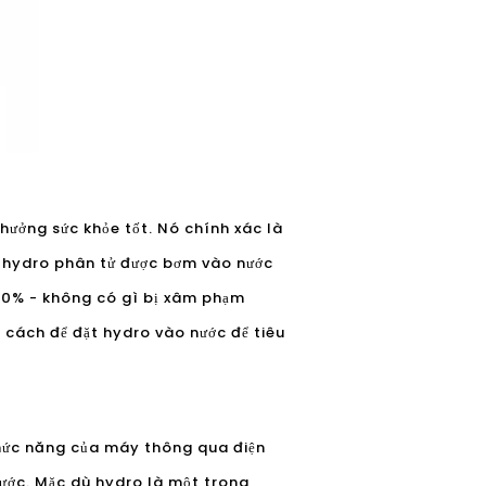
hưởng sức khỏe tốt. Nó chính xác là
o hydro phân tử được bơm vào nước
 100% - không có gì bị xâm phạm
 cách để đặt hydro vào nước để tiêu
chức năng của máy thông qua điện
ước. Mặc dù hydro là một trong