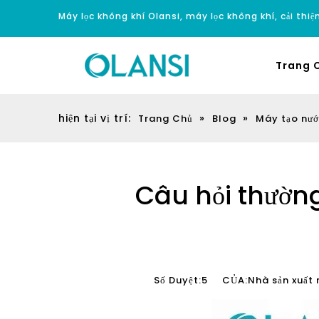
Máy lọc không khí Olansi, máy lọc không khí, cải thi
Trang 
hiện tại vị trí:
»
»
Trang Chủ
Blog
Máy tạo nư
Câu hỏi thường
Số Duyệt:
5
CỦA:Nhà sản xuất 