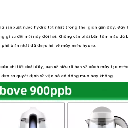
nhà sản xuất nước hydro tốt nhất trong thời gian gần đây. Đây
ng gì sự đổi mới này đòi hỏi. Không cần phải bận tâm mặc dù 
i phổ biến nhất đã được hỏi về máy nước hydro.
 các chi tiết dưới đây, bạn sẽ hiểu rõ hơn về cách máy tạo nướ
n đưa ra quyết định về việc nó có đáng mua hay không.