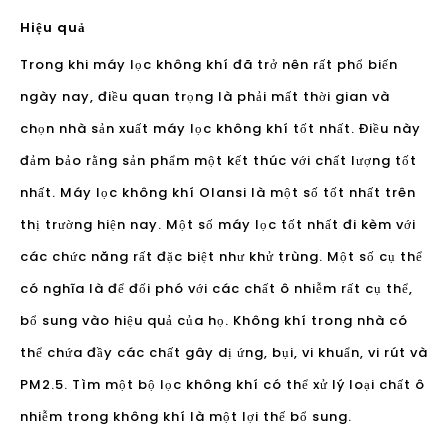
đảm bảo rằng sản phẩm một kết thúc với chất lượng tốt
nhất. Máy lọc không khí Olansi là một số tốt nhất trên
thị trường hiện nay. Một số máy lọc tốt nhất đi kèm với
các chức năng rất đặc biệt như khử trùng. Một số cụ thể
có nghĩa là để đối phó với các chất ô nhiễm rất cụ thể,
bổ sung vào hiệu quả của họ. Không khí trong nhà có
thể chứa đầy các chất gây dị ứng, bụi, vi khuẩn, vi rút và
PM2.5. Tìm một bộ lọc không khí có thể xử lý loại chất ô
nhiễm trong không khí là một lợi thế bổ sung.
Một số tuyên bố rằng máy lọc không khí phải được vào
suốt cả ngày để đảm bảo không khí gia đình vẫn còn
tươi và sạch sẽ. Một số người tin rằng việc rời khỏi máy