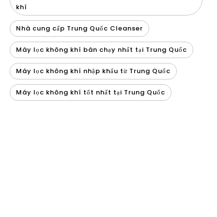
Máy lọc không khí nhập khẩu từ Trung Quốc
Máy lọc không khí tốt nhất tại Trung Quốc
Về olansi.
Olansi Health Co., Ltd là nhà sản xuất chuyên nghiệp của máy lọc
không khí, nước hydro, máy lọc nước, vv sản phẩm chăm sóc sức
khỏe, hơn 12 năm kinh nghiệm kể từ năm 2009 tại Quảng Châu,
Trung Quốc. Nhà máy ép phun 60.000 m2, nhà máy lọc riêng, nhà
máy khuôn riêng, nhà máy lắp ráp riêng! Phòng thí nghiệm
chuyên nghiệp 600 mét vuông, đội R & D của Kỹ sư. Chúng tôi là