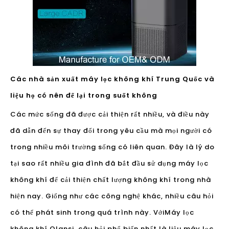
Các nhà sản xuất máy lọc không khí Trung Quốc và
liệu họ có nên để lại trong suốt không
Các mức sống đã được cải thiện rất nhiều, và điều này
đã dẫn đến sự thay đổi trong yêu cầu mà mọi người có
trong nhiều môi trường sống có liên quan. Đây là lý do
tại sao rất nhiều gia đình đã bắt đầu sử dụng máy lọc
không khí để cải thiện chất lượng không khí trong nhà
hiện nay. Giống như các công nghệ khác, nhiều câu hỏi
có thể phát sinh trong quá trình này. Với
Máy lọc
không khí Olansi
, câu hỏi phổ biến nhất là liệu máy lọc
không khí có cần chạy không dừng lại không. Mọi người
muốn kết quả tốt nhất có thể, và đó là lý do tại sao một
số câu hỏi rất quan trọng.