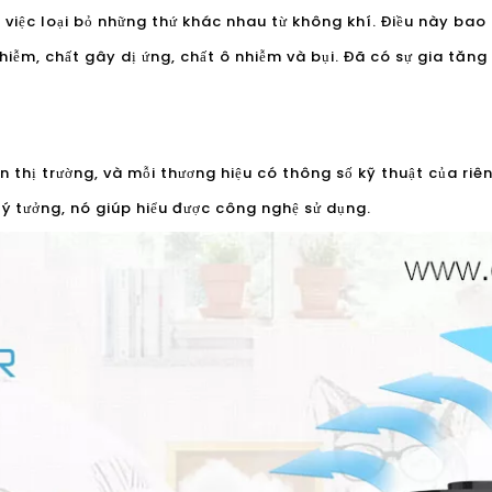
g việc loại bỏ những thứ khác nhau từ không khí. Điều này ba
 nhiễm, chất gây dị ứng, chất ô nhiễm và bụi. Đã có sự gia tăn
 thị trường, và mỗi thương hiệu có thông số kỹ thuật của ri
lý tưởng, nó giúp hiểu được công nghệ sử dụng.