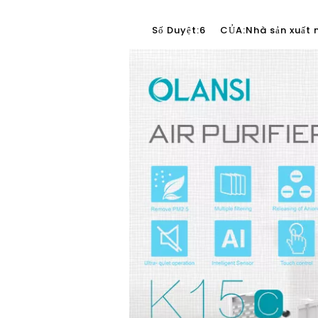
Số Duyệt:
6
CỦA:Nhà sản xuất 