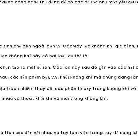
 dụng công nghệ thụ động để có các bộ lọc như một yêu cầu
 tinh chế bên ngoài đơn vị. Các
Máy lọc không khí gia đình
,
ọc không khí này có hai loại, cụ thể là:
 chọn tạo ra một số ion. Các ion này sau đó gắn vào các hạt 
hau, các sản phẩm bụi, v.v. khỏi không khí mà chúng đang là
ịu trách nhiệm thay đổi các phân tử oxy trong không khí v
c nhau và thoát khỏi khí và mùi trong không khí.
à tích cực đến với nhau và tay làm việc trong tay để cung c