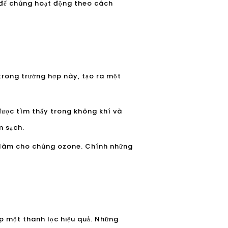
 để chúng hoạt động theo cách
 trong trường hợp này, tạo ra một
được tìm thấy trong không khí và
m sạch.
à làm cho chúng ozone. Chính những
ấp một thanh lọc hiệu quả. Những