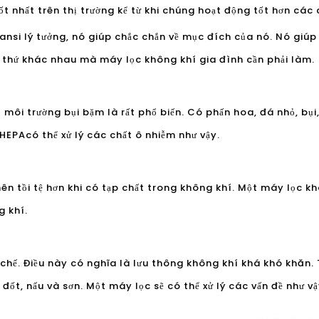
ốt nhất trên thị trường kể từ khi chúng hoạt động tốt hơn các
ansi lý tưởng, nó giúp chắc chắn về mục đích của nó. Nó giú
thứ khác nhau mà máy lọc không khí gia đình cần phải làm.
 môi trường bụi bặm là rất phổ biến. Có phấn hoa, đá nhỏ, bụi,
 HEPA
có thể xử lý các chất ô nhiễm như vậy.
nên tồi tệ hơn khi có tạp chất trong không khí. Một máy lọc k
 khí.
chế. Điều này có nghĩa là lưu thông không khí khá khó khăn.
đốt, nấu và sơn. Một máy lọc sẽ có thể xử lý các vấn đề như vậ