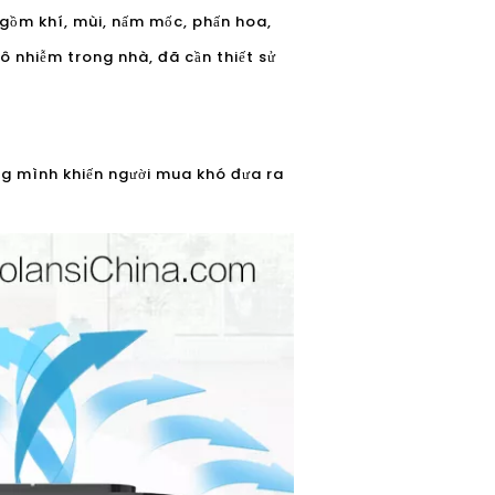
o gồm khí, mùi, nấm mốc, phấn hoa,
g ô nhiễm trong nhà, đã cần thiết sử
êng mình khiến người mua khó đưa ra